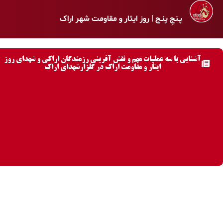
پـنجِ پنـج | روز ایثار و مقاومت شهر اراک
آشنایی با سه عملیات مهم و نقش آفرینی رزمندگان اراکی و شهدای روز
ایثار و مقاومت اراک در گلزارشهدای اراک