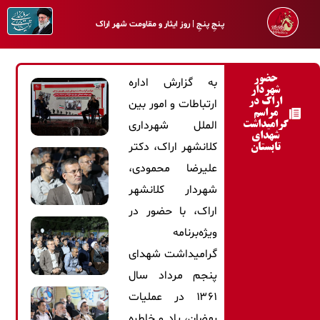
پـنجِ پنـجِ | روز ایثار و مقاومت شهر اراک
حضور
به گزارش اداره
شهردار
اراک در
ارتباطات و امور بین
مراسم
الملل شهرداری
گرامیداشت
شهدای
کلانشهر اراک، دکتر
تابستان
علیرضا محمودی،
شهردار کلانشهر
اراک، با حضور در
ویژه‌برنامه
گرامیداشت شهدای
پنجم مرداد سال
۱۳۶۱ در عملیات
رمضان، یاد و خاطره