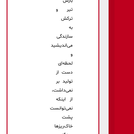
بارش
تیر و
ترکش
به
سازندگی
می‌اندیشید
و
لحظه‌ای
دست از
تولید بر
نمی‌داشت،
از اینکه
نمی‌توانست
پشت
خاک‌ریزها