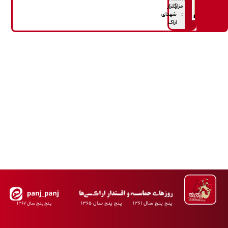
مزار
گلزار
:
شهدای
اراک
پـنجِ پنـج سـال ۱۳۶۱ پـنجِ پنـج سـال ۱۳۶۵
پـنجِ پنـجِ سـال ۱۳۶۷