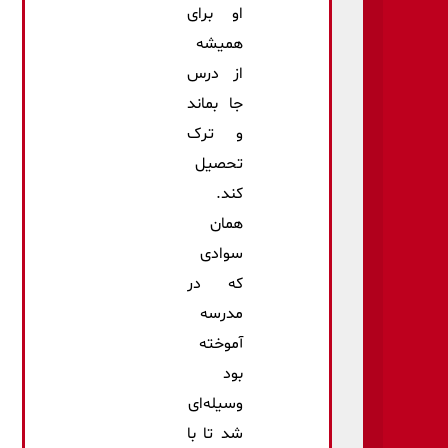
او برای
همیشه
از درس
جا بماند
و ترک
تحصیل
کند.
همان
سوادی
که در
مدرسه
آموخته
بود
وسیله‌ای
شد تا با