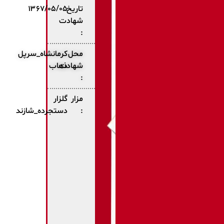
تاریخ
۱۳۶۷/۰۵/۰۵
شهادت
:
محل
کرمانشاه_سرپل
شهادت
ذهاب
:
مزار
گلزار
:
دستجرده_شازند