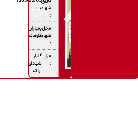
تاریخ
1365/05/05
شهادت
:
محل
بمباران
شهادت
کارخانه
:
مزار
گلزار
:
شهدای
اراک