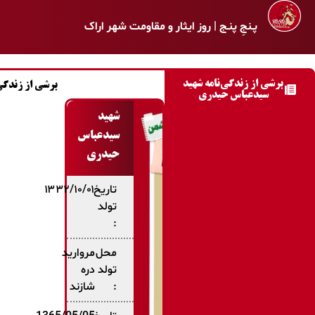
پـنجِ پنـج | روز ایثار و مقاومت شهر اراک
برشی از زندگی‌نامه شهید
برشی از زندگی 
سیدعباس حیدری
شهید
سیدعباس
حیدری
تاریخ
۱۳۳۲/۱۰/۰۱
تولد
:
محل
مروارید
تولد
دره
:
شازند