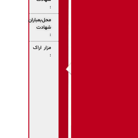
:
محل
بمباران
شهادت
:
مزار
اراک
: