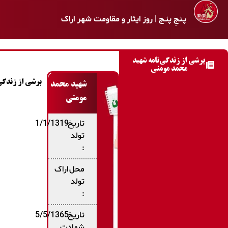
پـنجِ پنـج | روز ایثار و مقاومت شهر اراک
برشی از زندگی‌نامه شهید
محمد مومنی
برشی از زندگی 
شهید محمد
مومنی
تاریخ
1/1/1319
تولد
:
محل
اراک
تولد
:
تاریخ
5/5/1365
شهادت