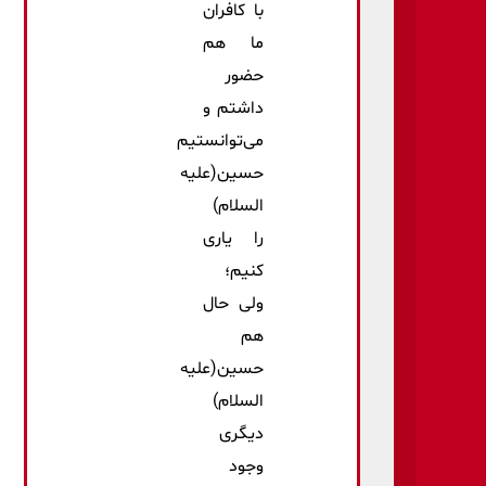
با کافران
ما هم
حضور
داشتم و
می‌توانستیم
حسین(علیه
السلام)
را یاری
کنیم؛
ولی حال
هم
حسین(علیه
السلام)
دیگری
وجود