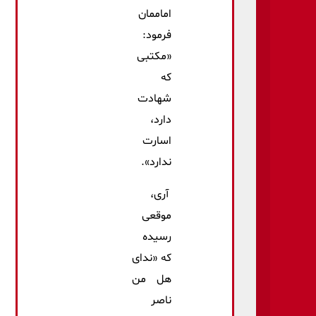
اماممان
فرمود:
«مکتبی
که
شهادت
دارد،
اسارت
ندارد».
آری،
موقعی
رسیده
که «ندای
هل من
ناصر