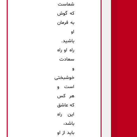
شماست
که گوش
به فرمان
او
باشید.
راه او راه
سعادت
و
خوشبختی
است و
هر کس
که عاشق
این راه
باشد،
باید از او