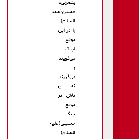
ینصرنی»
حسین(علیه
السلام)
را در این
موقع
لبیک
می‌گویند
و
می‌گریند
که ‌ای
کاش در
موقع
جنگ
حسینی(علیه
السلام)