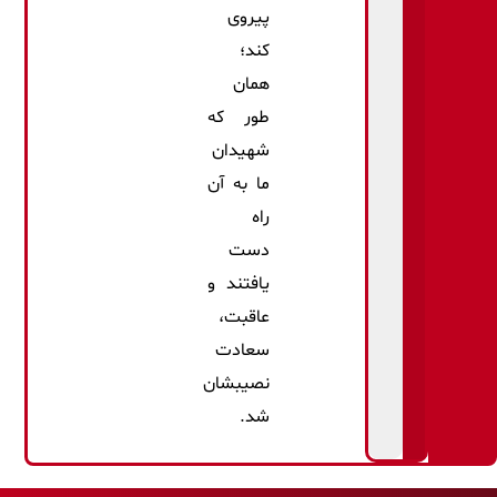
پیروی
کند؛
همان
طور که
شهیدان
ما به آن
راه
دست
یافتند و
عاقبت،
سعادت
نصیبشان
شد.