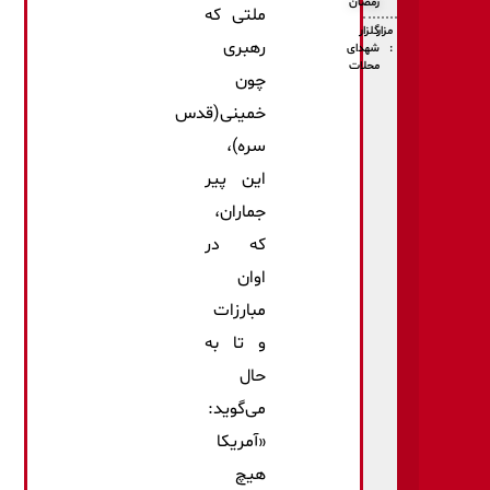
رمضان
ملتی که
مزار
گلزار
رهبری
:
شهدای
محلات
چون
خمینی(قدس
سره)،
این پیر
جماران،
که در
اوان
مبارزات
و تا به
حال
می‌گوید:
«آمریکا
هیچ