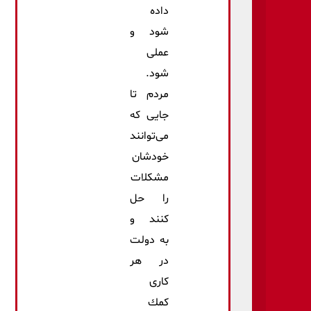
داده
شود و
عملی
شود.
مردم تا
جایی كه
می‌توانند
خودشان
مشكلات
را حل
كنند و
به دولت
در هر
كاری
كمك