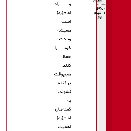
رمضان
و راه
مزار
گلزار
امام(ره)
:
شهدای
اراک
است
همیشه
وحدت
خود را
حفظ
كنند.
هیچ‌وقت
پراكنده
نشوند.
به
گفته‌های
امام(ره)
اهمیت