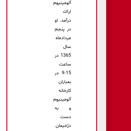
آلومینیوم
اراك
درآمد. او
در پنجم
مردادماه
سال
1365 در
ساعت
9:15 در
بمباران
کارخانه
آلومینیوم
و به
دست
دژخیمان