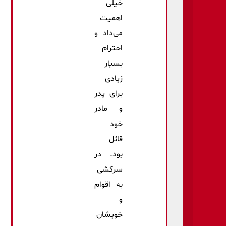
خیلی
اهمیت
می‌داد و
احترام
بسیار
زیادی
برای پدر
و مادر
خود
قائل
بود. در
سركشی
به اقوام
و
خویشان