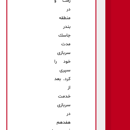
رفت و
در
منطقه
بندر
جاسك
مدت
سربازی
خود را
سپری
كرد. بعد
از
خدمت
سربازی
در
هفدهم