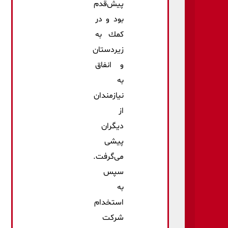
پیش‌قدم
بود و در
كمك به
زیردستان
و انفاق
به
نیازمندان
از
دیگران
پیشی
می‌گرفت.
سپس
به
استخدام
شركت