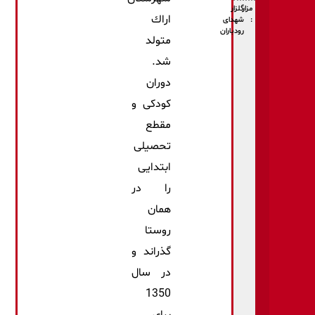
مزار
گلزار
اراك
:
شهدای
رودباران
متولد
شد.
دوران
كودكی و
مقطع
تحصیلی
ابتدایی
را در
همان
روستا
گذراند و
در سال
1350