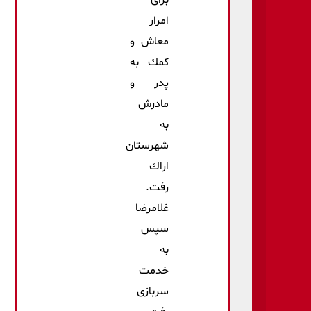
برای
امرار
معاش و
كمك به
پدر و
مادرش
به
شهرستان
اراك
رفت.
غلامرضا
سپس
به
خدمت
سربازی