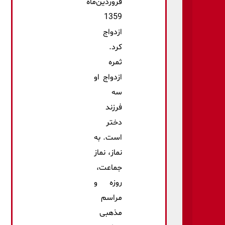
فروردین‌ماه
1359
ازدواج
کرد.
ثمره
ازدواج او
سه
فرزند
دختر
است. به
نماز، نماز
جماعت،
روزه و
مراسم
مذهبی