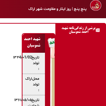
پـنجِ پنـج | روز ایثار و مقاومت شهر اراک
برشی از زندگی‌نامه شهید
احمد شموسیان
شهید احمد
شموسیان
تاریخ
۱۳۴4/۰1/02
تولد
:
محل
اراک
تولد
:
تاریخ
۱۳۶۱/۰۵/۰۵
شهادت