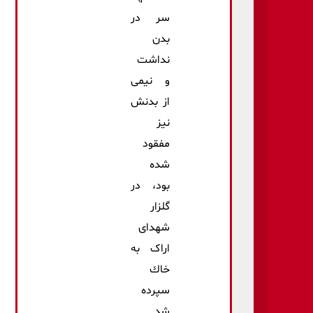
سر در
بدن
نداشت
و نیمی‌
از بدنش
نیز
مفقود
شده
بود، در
گلزار
شهدای
اراک به
خاك
سپرده
شد.