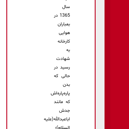
سال
1365 در
بمباران
هوایی
کارخانه
به
شهادت
رسید در
حالی که
بدن
پاره‌پاره‌اش
كه مانند
جدش
اباعبدالله(علیه
السلام)؛