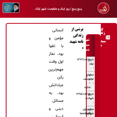
پـنجِ پنـجِ | روز ایثار و مقاومت شهر اراک
برشی از
برشی از
انسانی
زندگی‌نامه
زندگی
شهید
مؤمن و
شهید
سیدغلامرضا
نامه شهید
با تقوا
سیدغلامرضا
شمسی
:
شمسی
بود. نماز
تاریخ
۱۳۲۲/۰۵/۰۱
اول وقت
تولد
:
مهم‌ترین
محل
حاج
رکن
تولد
یوسف
–
:
عباداتش
شازند
بود. به
تاریخ
۱۳۶۵/۰۵/۰۵
شهادت
مسائل
:
دینی و
محل
بمباران
شهادت
کارخانه‌ها
انسانی