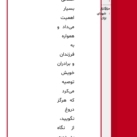
:
بسیار
مزار
گلزار
:
شهدای
اهمیت
اراک
می‌داد و
همواره
به
فرزندان
و برادران
خویش
توصیه
می‌كرد
كه هرگز
دروغ
نگویید،
از نگاه