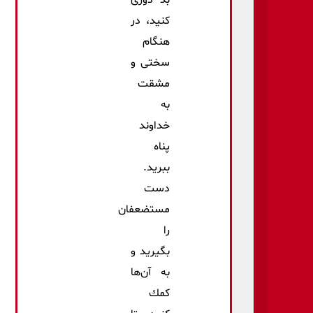
بد دوری
كنید، در
هنگام
سختی و
مشقت
به
خداوند
پناه
ببرید.
دست
مستضعفان
را
بگیرید و
به آن‌ها
كمك