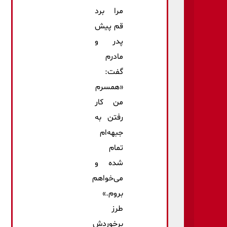
مرا برد
قم پیش
پدر و
مادرم
گفت:
«همسرم
من کار
رفتن به
جبهه‌ام
تمام
شده و
می‌خواهم
بروم.»
طرز
برخوردش