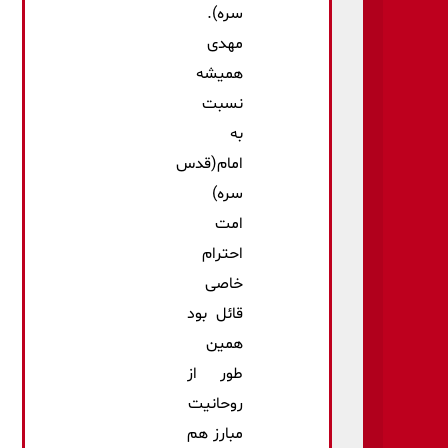
سره).
مهدی
همیشه
نسبت
به
امام(قدس
سره)
امت
احترام
خاصی
قائل بود
همین
طور از
روحانیت
مبارز هم