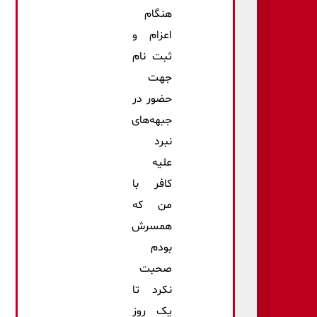
هنگام
اعزام و
ثبت نام
جهت
حضور در
جبهه‌های
نبرد
علیه
کافر با
من که
همسرش
بودم
صحبت
نکرد تا
یک روز