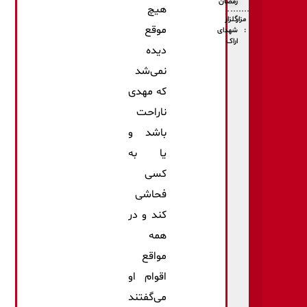
رمضان
هیچ
مزار
گلزار
موقع
:
شهدای
اراک
دیده
نمی‌شد
که مهدی
ناراحت
باشد و
یا به
کسی
فحاشی
کند و در
همه
مواقع
اقوام او
می‌گفتند