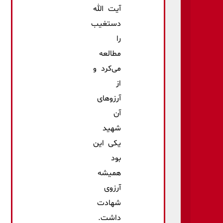
آیت الله
دستغیب
را
مطالعه
می‌کرد و
از
آرزوهای
آن
شهید
یکی این
بود
همیشه
آرزوی
شهادت
داشت.