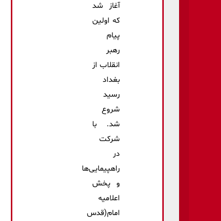
آغاز شد
که اولین
پیام
رهبر
انقلاب از
بغداد
رسید
شروع
شد. با
شرکت
در
راهپیمایی‌ها
و پخش
اعلامیه
امام(قدس