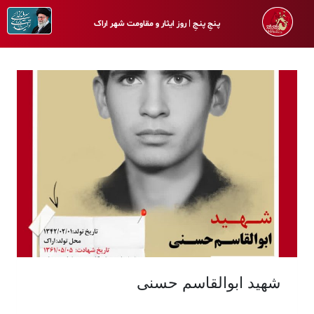
پـنجِ پنـجِ | روز ایثار و مقاومت شهر اراک
شهید ابوالقاسم حسنی