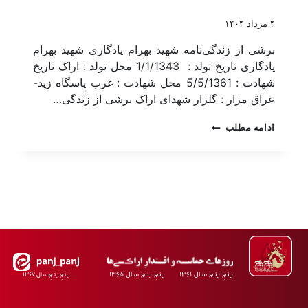
۴ مرداد ۱۴۰۴
برشی از زندگی‌نامه شهید بهرام یادگاری شهید بهرام
یادگاری تاریخ تولد : 1/1/1343 محل تولد : اراک تاریخ
شهادت : 5/5/1361 محل شهادت : غرب پاسگاه زید-
عراق مزار : گلزار شهدای اراک برشی از زندگی…
ادامه مطلب
پـنجِ پنـج سـال ۱۳۶۱ پـنجِ پنـج سـال ۱۳۶۵
پـنجِ پنـجِ سـال ۱۳۶۷