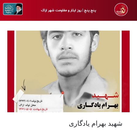
پـنجِ پنـجِ | روز ایثار و مقاومت شهر اراک
شهید بهرام یادگاری