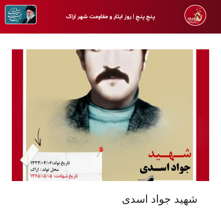
پـنجِ پنـجِ | روز ایثار و مقاومت شهر اراک
شهید جواد اسدی