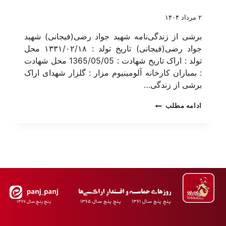
۲ مرداد ۱۴۰۴
برشی از زندگی‌نامه شهید جواد رضی(فیجانی) شهید
جواد رضی(فیجانی) تاریخ تولد : ۱۳۳۱/۰۲/۱۸ محل
تولد : اراک تاریخ شهادت : 1365/05/05 محل شهادت
: بمباران کارخانه آلومینیوم مزار : گلزار شهدای اراک
برشی از زندگی…
ادامه مطلب
پـنجِ پنـج سـال ۱۳۶۱ پـنجِ پنـج سـال ۱۳۶۵
پـنجِ پنـجِ سـال ۱۳۶۷