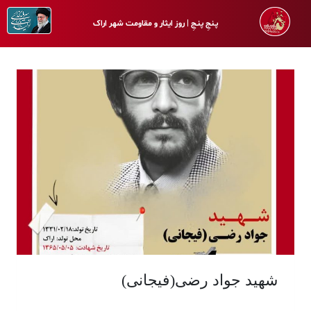
پـنجِ پنـجِ | روز ایثار و مقاومت شهر اراک
شهید جواد رضی(فیجانی)