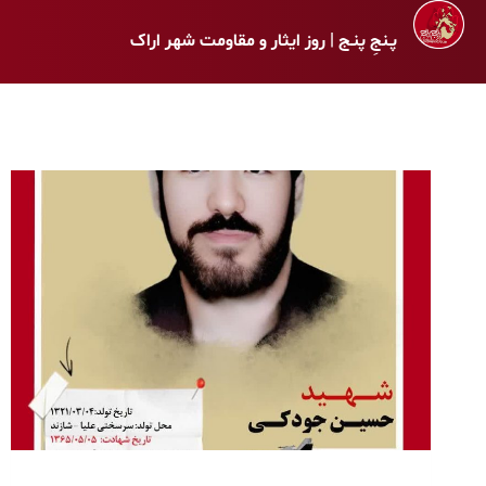
پـنجِ پنـج | روز ایثار و مقاومت شهر اراک