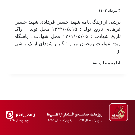
۴ مرداد ۱۴۰۴
برشی از زندگی‌نامه شهید حسین فرهادی شهید حسین
فرهادی تاریخ تولد : ۱۳۴۲/۰۵/۱۵ محل تولد : اراک
تاریخ شهادت : ۱۳۶۱/۰۵/۰۵ محل شهادت : پاسگاه
زید- عملیات رمضان مزار : گلزار شهدای اراک برشی
از…
ادامه مطلب
پـنجِ پنـج سـال ۱۳۶۱ پـنجِ پنـج سـال ۱۳۶۵
پـنجِ پنـجِ سـال ۱۳۶۷