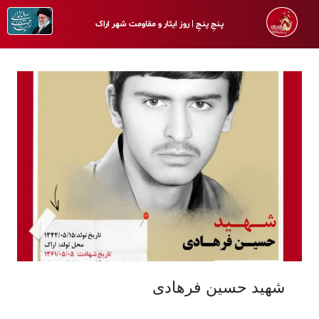
پـنجِ پنـجِ | روز ایثار و مقاومت شهر اراک
شهید حسین فرهادی