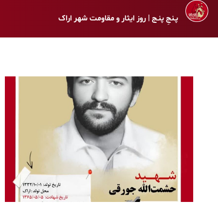
پـنجِ پنـج | روز ایثار و مقاومت شهر اراک