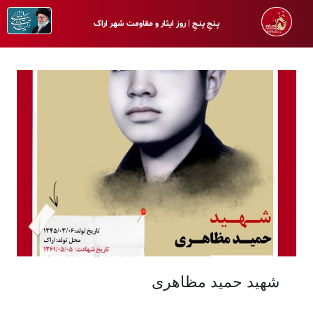
پـنجِ پنـجِ | روز ایثار و مقاومت شهر اراک
شهید حمید مظاهری