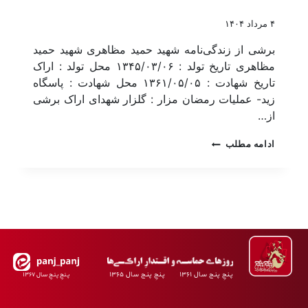
۴ مرداد ۱۴۰۴
برشی از زندگی‌نامه شهید حمید مظاهری شهید حمید
مظاهری تاریخ تولد : ۱۳۴۵/۰۳/۰۶ محل تولد : اراک
تاریخ شهادت : ۱۳۶۱/۰۵/۰۵ محل شهادت : پاسگاه
زید- عملیات رمضان مزار : گلزار شهدای اراک برشی
از…
ادامه مطلب
پـنجِ پنـج سـال ۱۳۶۱ پـنجِ پنـج سـال ۱۳۶۵
پـنجِ پنـجِ سـال ۱۳۶۷