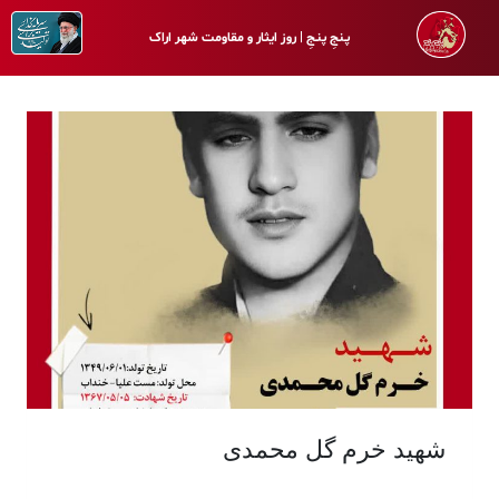
پـنجِ پنـجِ | روز ایثار و مقاومت شهر اراک
شهید خرم گل محمدی