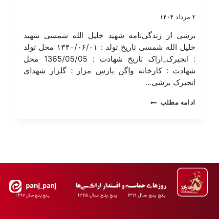
۲ مرداد ۱۴۰۴
برشی از زندگی‌نامه شهید خلیل الله شمسی شهید
خلیل الله شمسی تاریخ تولد : ۱۳۴۰/۰۶/۰۱ محل تولد
: انجیرک_اراک تاریخ شهادت : 1365/05/05 محل
شهادت : کارخانه واگن پارس مزار : گلزار شهدای
انجیرک برشی…
ادامه مطلب
پـنجِ پنـج سـال ۱۳۶۱ پـنجِ پنـج سـال ۱۳۶۵
پـنجِ پنـجِ سـال ۱۳۶۷