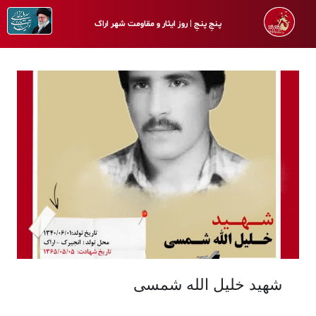
پـنجِ پنـجِ | روز ایثار و مقاومت شهر اراک
شهید خلیل الله شمسی