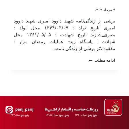
۴ مرداد ۱۴۰۴
برشی از زندگی‌نامه شهید داوود امیری شهید داوود
امیری تاریخ تولد : ۱۳۴۴/۰۳/۰۹ محل تولد :
بصری_شازند تاریخ شهادت : ۱۳۶۱/۰۵/۰۵ محل
شهادت : پاسگاه زید- عملیات رمضان مزار :
مفقودالاثر برشی از زندگی نامه…
ادامه مطلب
پـنجِ پنـج سـال ۱۳۶۱ پـنجِ پنـج سـال ۱۳۶۵
پـنجِ پنـجِ سـال ۱۳۶۷