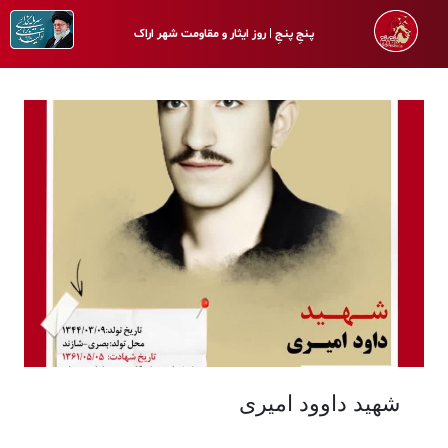
پـنجِ پنـجِ | روز ایثار و مقاومت شهر اراک
شهید داوود امیری