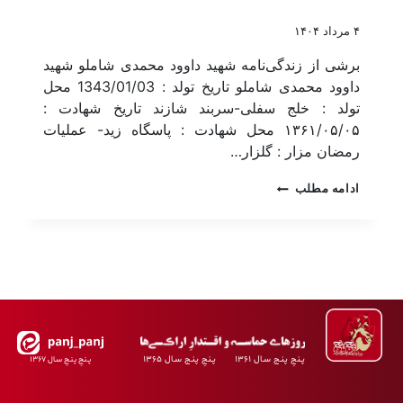
۴ مرداد ۱۴۰۴
برشی از زندگی‌نامه شهید داوود محمدی شاملو شهید
داوود محمدی شاملو تاریخ تولد : 1343/01/03 محل
تولد : خلج سفلی-سربند شازند تاریخ شهادت :
۱۳۶۱/۰۵/۰۵ محل شهادت : پاسگاه زید- عملیات
رمضان مزار : گلزار…
ادامه مطلب
پـنجِ پنـج سـال ۱۳۶۱ پـنجِ پنـج سـال ۱۳۶۵
پـنجِ پنـجِ سـال ۱۳۶۷