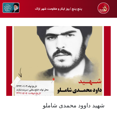
پـنجِ پنـجِ | روز ایثار و مقاومت شهر اراک
شهید داوود محمدی شاملو