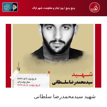
پـنجِ پنـجِ | روز ایثار و مقاومت شهر اراک
شهید سیدمحمدرضا سلطانی