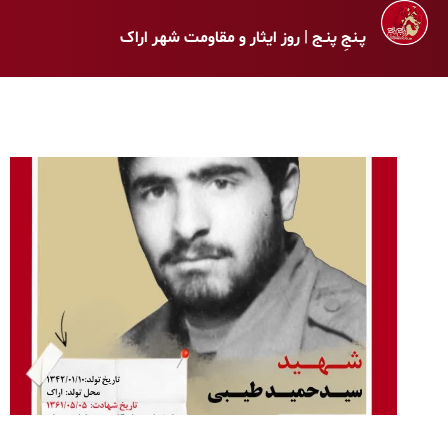
پـنجِ پنـج | روز ایثار و مقاومت شهر اراک