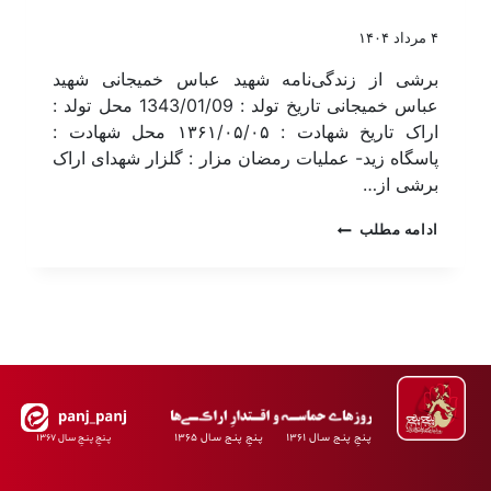
۴ مرداد ۱۴۰۴
برشی از زندگی‌نامه شهید عباس خمیجانی شهید
عباس خمیجانی تاریخ تولد : 1343/01/09 محل تولد :
اراک تاریخ شهادت : ۱۳۶۱/۰۵/۰۵ محل شهادت :
پاسگاه زید- عملیات رمضان مزار : گلزار شهدای اراک
برشی از…
ادامه مطلب
پـنجِ پنـج سـال ۱۳۶۱ پـنجِ پنـج سـال ۱۳۶۵
پـنجِ پنـجِ سـال ۱۳۶۷