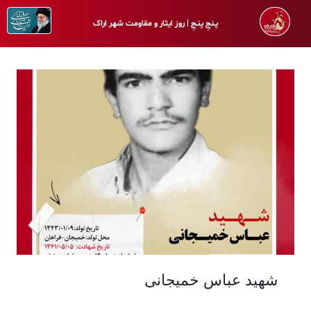
پـنجِ پنـجِ | روز ایثار و مقاومت شهر اراک
شهید عباس خمیجانی