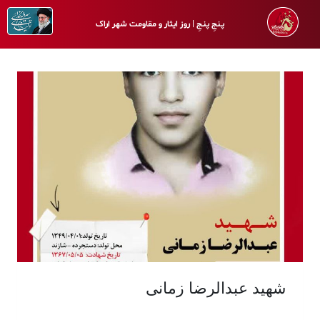
پـنجِ پنـجِ | روز ایثار و مقاومت شهر اراک
شهید عبدالرضا زمانی