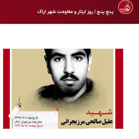
پـنجِ پنـج | روز ایثار و مقاومت شهر اراک