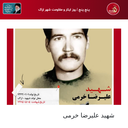
پـنجِ پنـجِ | روز ایثار و مقاومت شهر اراک
شهید علیرضا خرمی