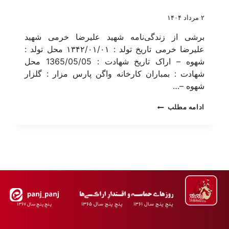
۲ مرداد ۱۴۰۴
برشی از زندگی‌نامه شهید علیرضا خرمی شهید
علیرضا خرمی تاریخ تولد : ۱۳۴۲/۰۱/۰۱ محل تولد :
شهوه – اراک تاریخ شهادت : 1365/05/05 محل
شهادت : بمباران کارخانه واگن پارس مزار : گلزار
شهوه –…
ادامه مطلب
پـنجِ پنـج سـال ۱۳۶۱ پـنجِ پنـج سـال ۱۳۶۵
پـنجِ پنـجِ سـال ۱۳۶۷