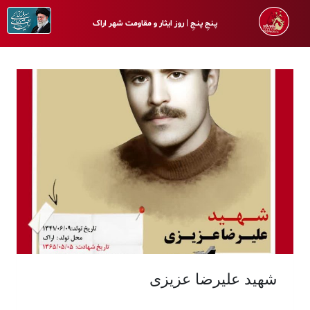
پـنجِ پنـجِ | روز ایثار و مقاومت شهر اراک
شهید علیرضا عزیزی