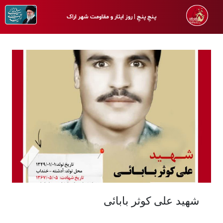
پـنجِ پنـجِ | روز ایثار و مقاومت شهر اراک
شهید علی کوثر بابائی