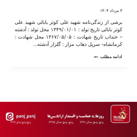
۳ مرداد ۱۴۰۴
برشی از زندگی‌نامه شهید علی کوثر بابائی شهید علی
کوثر بابائی تاریخ تولد : ۱۳۴۹/۰۱/۰۱ محل تولد : آدشته
– خنداب تاریخ شهادت : ۱۳۶۷/۰۵/۰۵ محل شهادت :
کرمانشاه- سرپل ذهاب مزار : گلزار آدشته…
ادامه مطلب
پـنجِ پنـج سـال ۱۳۶۱ پـنجِ پنـج سـال ۱۳۶۵
پـنجِ پنـجِ سـال ۱۳۶۷