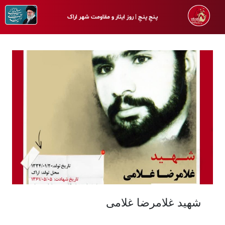
پـنجِ پنـجِ | روز ایثار و مقاومت شهر اراک
شهید غلامرضا غلامی