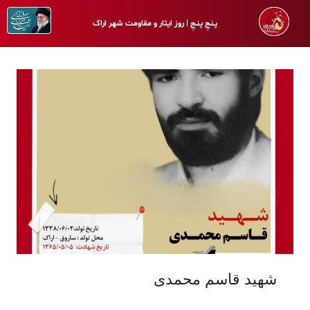
پـنجِ پنـجِ | روز ایثار و مقاومت شهر اراک
شهید قاسم محمدی