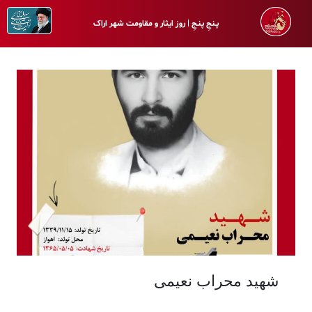
پـنجِ پنـجِ | روز ایثار و مقاومت شهر اراک
شهید محراب نعیمی