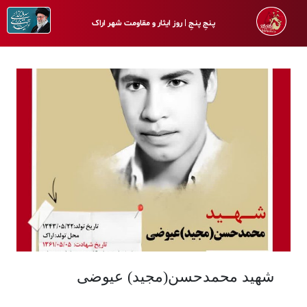
پـنجِ پنـجِ | روز ایثار و مقاومت شهر اراک
شهید محمدحسن(مجید) عیوضی