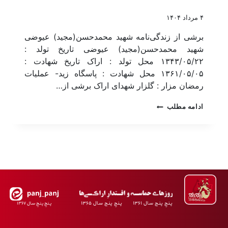
۴ مرداد ۱۴۰۴
برشی از زندگی‌نامه شهید محمدحسن(مجید) عیوضی
شهید محمدحسن(مجید) عیوضی تاریخ تولد :
۱۳۴۳/۰۵/۲۲ محل تولد : اراک تاریخ شهادت :
۱۳۶۱/۰۵/۰۵ محل شهادت : پاسگاه زید- عملیات
رمضان مزار : گلزار شهدای اراک برشی از…
ادامه مطلب
پـنجِ پنـج سـال ۱۳۶۱ پـنجِ پنـج سـال ۱۳۶۵
پـنجِ پنـجِ سـال ۱۳۶۷