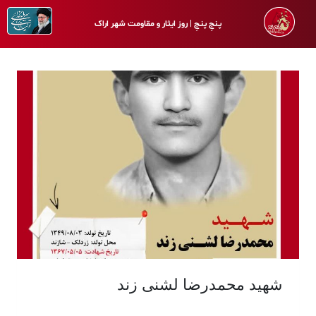
پـنجِ پنـجِ | روز ایثار و مقاومت شهر اراک
شهید محمد‌رضا لشنی زند