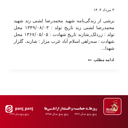
۳ مرداد ۱۴۰۴
برشی از زندگی‌نامه شهید محمد‌رضا لشنی زند شهید
محمد‌رضا لشنی زند تاریخ تولد : ۱۳۴۹/۰۸/۰۳ محل
تولد : زردلک_شازند تاریخ شهادت : ۱۳۶۷/۰۵/۰۵ محل
شهادت : سه‌راهی اسلام آباد غرب مزار : شازند، گلزار
شهدا…
ادامه مطلب
پـنجِ پنـج سـال ۱۳۶۱ پـنجِ پنـج سـال ۱۳۶۵
پـنجِ پنـجِ سـال ۱۳۶۷