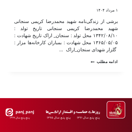
۱ مرداد ۱۴۰۴
برشی از زندگی‌نامه شهید محمد‌رضا کریمی سنجانی
شهید محمد‌رضا کریمی سنجانی تاریخ تولد :
۱۳۴۲/۰۸/۱۰ محل تولد : سنجان_ اراک تاریخ شهادت :
۱۳۶۵/۰۵/۰۵ محل شهادت : بمباران کارخانه‌ها مزار :
گلزار شهدای سنجان_اراک …
ادامه مطلب
پـنجِ پنـج سـال ۱۳۶۱ پـنجِ پنـج سـال ۱۳۶۵
پـنجِ پنـجِ سـال ۱۳۶۷