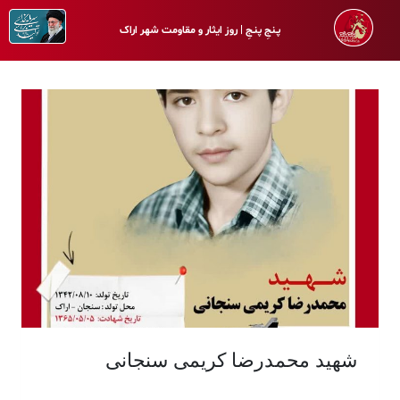
پـنجِ پنـجِ | روز ایثار و مقاومت شهر اراک
شهید محمد‌رضا کریمی سنجانی