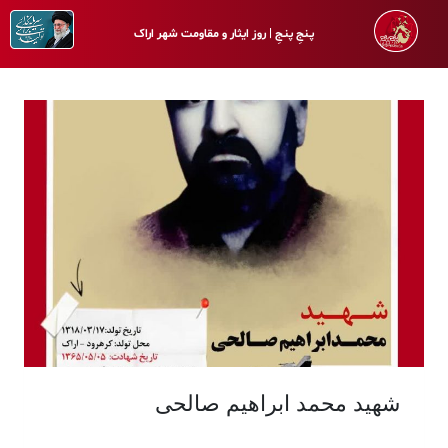
پـنجِ پنـجِ | روز ایثار و مقاومت شهر اراک
شهید محمد ابراهیم صالحی