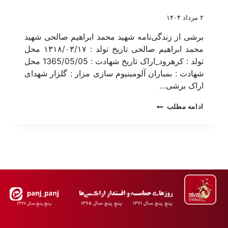
۲ مرداد ۱۴۰۴
برشی از زندگی‌نامه شهید محمد ابراهیم صالحی شهید
محمد ابراهیم صالحی تاریخ تولد : ۱۳۱۸/۰۳/۱۷ محل
تولد : کرهرود_اراک تاریخ شهادت : 1365/05/05 محل
شهادت : بمباران آلومینیوم سازی مزار : گلزار شهدای
اراک برشی…
ادامه مطلب
پـنجِ پنـج سـال ۱۳۶۱ پـنجِ پنـج سـال ۱۳۶۵
پـنجِ پنـجِ سـال ۱۳۶۷