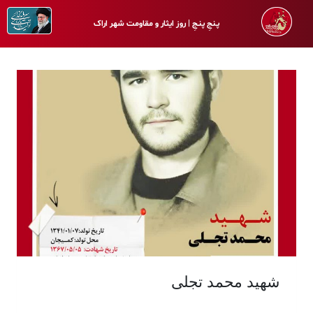
پـنجِ پنـجِ | روز ایثار و مقاومت شهر اراک
شهید محمد تجلی