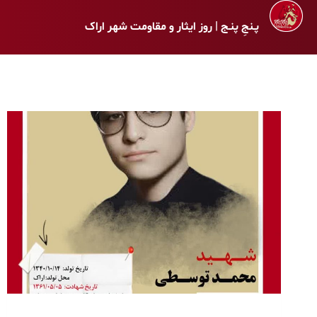
پـنجِ پنـج | روز ایثار و مقاومت شهر اراک