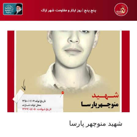
پـنجِ پنـجِ | روز ایثار و مقاومت شهر اراک
شهید منوچهر پارسا