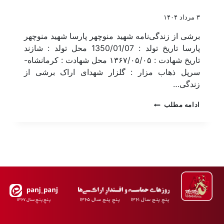
۳ مرداد ۱۴۰۴
برشی از زندگی‌نامه شهید منوچهر پارسا شهید منوچهر
پارسا تاریخ تولد : 1350/01/07 محل تولد : شازند
تاریخ شهادت : ۱۳۶۷/۰۵/۰۵ محل شهادت : کرمانشاه-
سرپل ذهاب مزار : گلزار شهدای اراک برشی از
زندگی…
ادامه مطلب
پـنجِ پنـج سـال ۱۳۶۱ پـنجِ پنـج سـال ۱۳۶۵
پـنجِ پنـجِ سـال ۱۳۶۷