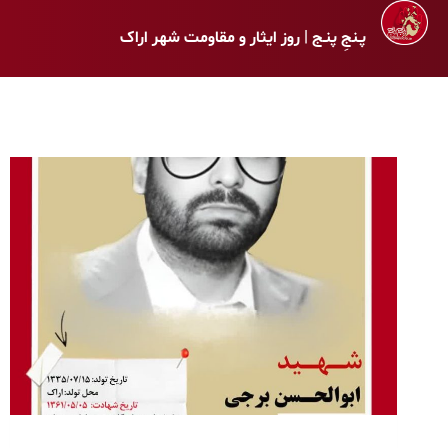
پـنجِ پنـج | روز ایثار و مقاومت شهر اراک