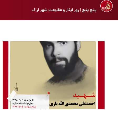
پـنجِ پنـج | روز ایثار و مقاومت شهر اراک