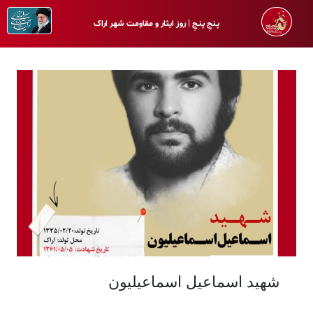
پـنجِ پنـجِ | روز ایثار و مقاومت شهر اراک
شهید اسماعیل اسماعیلیون