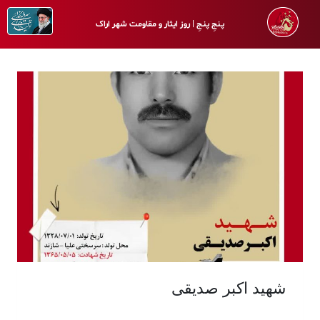
پـنجِ پنـجِ | روز ایثار و مقاومت شهر اراک
شهید اکبر صدیقی