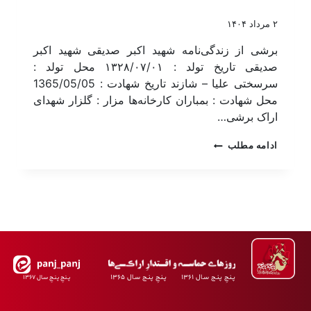
۲ مرداد ۱۴۰۴
برشی از زندگی‌نامه شهید اکبر صدیقی شهید اکبر
صدیقی تاریخ تولد : ۱۳۲۸/۰۷/۰۱ محل تولد :
سرسختی علیا – شازند تاریخ شهادت : 1365/05/05
محل شهادت : بمباران کارخانه‌ها مزار : گلزار شهدای
اراک برشی…
ادامه مطلب
پـنجِ پنـج سـال ۱۳۶۱ پـنجِ پنـج سـال ۱۳۶۵
پـنجِ پنـجِ سـال ۱۳۶۷