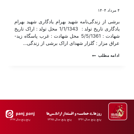
۴ مرداد ۱۴۰۴
برشی از زندگی‌نامه شهید بهرام یادگاری شهید بهرام
یادگاری تاریخ تولد : 1/1/1343 محل تولد : اراک تاریخ
شهادت : 5/5/1361 محل شهادت : غرب پاسگاه زید-
عراق مزار : گلزار شهدای اراک برشی از زندگی…
ادامه مطلب
پـنجِ پنـج سـال ۱۳۶۱ پـنجِ پنـج سـال ۱۳۶۵
پـنجِ پنـجِ سـال ۱۳۶۷