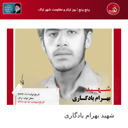
پـنجِ پنـجِ | روز ایثار و مقاومت شهر اراک
شهید بهرام یادگاری