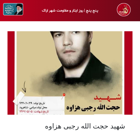
پـنجِ پنـجِ | روز ایثار و مقاومت شهر اراک
شهید حجت الله رجبی هزاوه