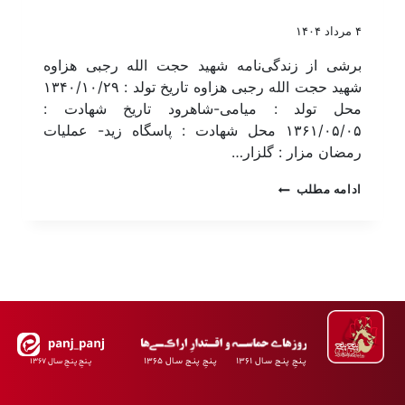
۴ مرداد ۱۴۰۴
برشی از زندگی‌نامه شهید حجت الله رجبی هزاوه
شهید حجت الله رجبی هزاوه تاریخ تولد : ۱۳۴۰/۱۰/۲۹
محل تولد : میامی-شاهرود تاریخ شهادت :
۱۳۶۱/۰۵/۰۵ محل شهادت : پاسگاه زید- عملیات
رمضان مزار : گلزار…
ادامه مطلب
پـنجِ پنـج سـال ۱۳۶۱ پـنجِ پنـج سـال ۱۳۶۵
پـنجِ پنـجِ سـال ۱۳۶۷